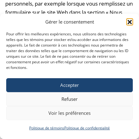
personnels, par exemple lorsque vous remplissez un
formulaire sur le site Web dans la section « Nous
joindre » ou « Soumission ».
Gérer le consentement
Pour offrir les meilleures expériences, nous utilisons des technologies
Tous les Renseignements Personnels sont recueillis
telles que les témoins pour stocker et/ou accéder aux informations des
appareils. Le fait de consentir à ces technologies nous permettra de
avec votre consentement et vous êtes libre, en tout
traiter des données telles que le comportement de navigation ou les ID
temps, d’accepter ou non, de fournir un
uniques sur ce site. Le fait de ne pas consentir ou de retirer son
consentement peut avoir un effet négatif sur certaines caractéristiques
Renseignement Personnel. En revanche, en cas de
et fonctions.
refus, vous ne pourrez avoir accès aux sections du
Site qui nécessitent que vous fournissiez un tel
Accepter
Renseignement Personnel.
Refuser
A) RENSEIGNEMENTS PERSONNELS DE TIERCES
Voir les préférences
PERSONNES
Politique de témoins
Politique de confidentialité
Lorsque vous nous fournissez des Renseignements