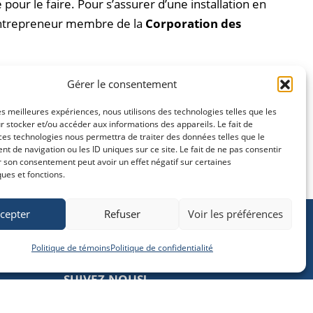
pour le faire. Pour s’assurer d’une installation en
n entrepreneur membre de la
Corporation des
erbrooke
et les environs,
Climatisation Duplessis
Gérer le consentement
t inégalé.
Contactez-nous pour une soumission.
les meilleures expériences, nous utilisons des technologies telles que les
 stocker et/ou accéder aux informations des appareils. Le fait de
ces technologies nous permettra de traiter des données telles que le
 de navigation ou les ID uniques sur ce site. Le fait de ne pas consentir
r son consentement peut avoir un effet négatif sur certaines
ques et fonctions.
cepter
Refuser
Voir les préférences
Politique de témoins
Politique de confidentialité
SUIVEZ-NOUS!