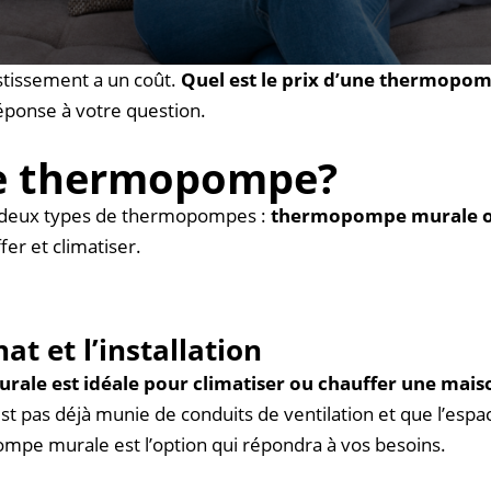
tion d’une thermopompe?
Il s’agit d’une excellente décisio
stissement a un coût.
Quel est le prix d’une thermopompe
éponse à votre question.
une thermopompe?
s deux types de thermopompes :
thermopompe murale o
er et climatiser.
at et l’installation
le est idéale pour climatiser ou chauffer une maison
’est pas déjà munie de conduits de ventilation et que l’espac
mpe murale est l’option qui répondra à vos besoins.