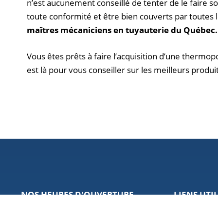
n’est aucunement conseillé de tenter de le faire soi
toute conformité et être bien couverts par toutes
maîtres mécaniciens en tuyauterie du Québec.
Vous êtes prêts à faire l’acquisition d’une thermop
est là pour vous conseiller sur les meilleurs produ
NOS HEURES D'OUVERTURE
LIENS UTI
Produits et s
Lundi au jeudi : 08:30 à 17:00