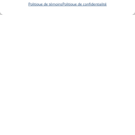
Politique de témoins
Politique de confidentialité
NOS HEURES D'OUVERTURE