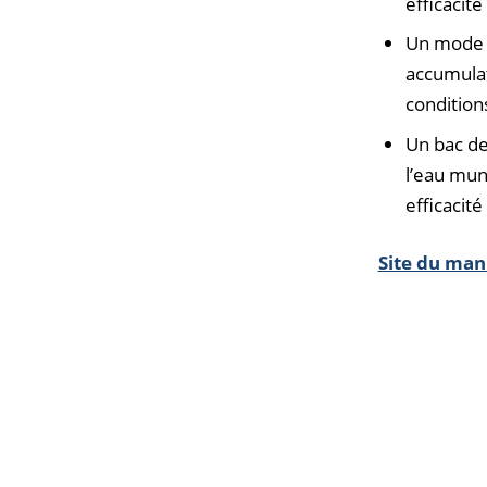
efficacité
Un mode d
accumulat
condition
Un bac de
l’eau mun
efficacit
Site du man