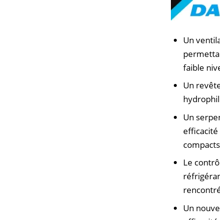
Un ventil
permettan
faible niv
Un revêt
hydrophil
Un serpen
efficacit
compacts
Le contrôl
réfrigéra
rencontré
Un nouve