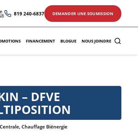
e
819 240-6837
DEMANDER UNE SOUMISSION
G8
OMOTIONS
FINANCEMENT
BLOGUE
NOUS JOINDRE
KIN – DFVE
TIPOSITION
Centrale
,
Chauffage Biénergie