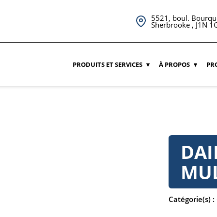
5521, boul. Bourqu
Sherbrooke , J1N 1
PRODUITS ET SERVICES
À PROPOS
PR
DAI
MUL
Catégorie(s) :